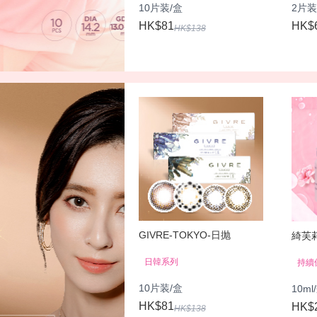
EyeSecret-彩片-日抛
EyeS
日韓系列
日韓
10片装/盒
2片装
HK$81
HK$
HK$138