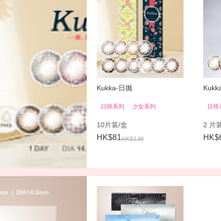
10片装/盒
2片装
HK$81
HK$
HK$138
Kukka-日抛
Kukk
日韓系列
少女系列
日韓
10片装/盒
2 片
HK$81
HK$
HK$138